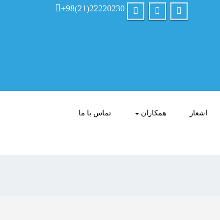
+98(21)22220230
اشعار
همکاران
تماس با ما