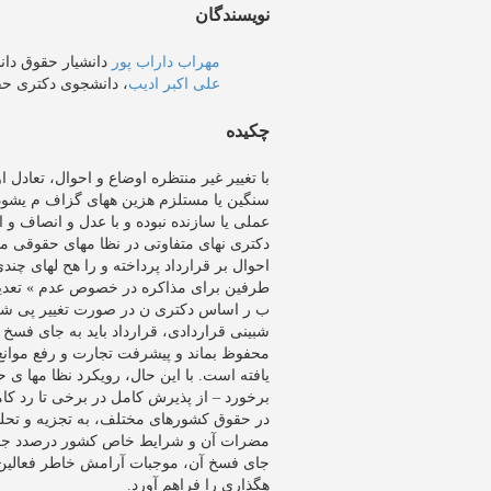
نویسندگان
مهراب داراب پور
دانشیار حقوق دان
علی اکبر ادیب
، دانشجوی دکتری حق
چکیده
با تغییر غیر منتظره اوضاع و احوال، تعادل
سنگین یا مستلزم هزین ههای گزاف م یشود. 
عملی یا سازنده نبوده و با عدل و انصاف و
دکتری نهای متفاوتی در نظا مهای حقوقی مخ
احوال بر قرارداد پرداخته و را هح لهای چند
طرفین برای مذاکره در خصوص عدم » تعدیل 
ب ر اساس دکتری ن در صورت تغییر پی شبی
شبینی قراردادی، قرارداد باید به جای فسخ به
محفوظ بماند و پیشرفت تجارت و رفع موانع 
یافته است. با این حال، رویکرد نظا مها ی
برخورد – از پذیرش کامل در برخی تا رد ک
در حقوق کشورهای مختلف، به تجزیه و تحلیل 
مضرات آن و شرایط خاص کشور درصدد جس تو
جای فسخ آن، موجبات آرامش خاطر فعالین ا
هگذاری را فراهم آورد.