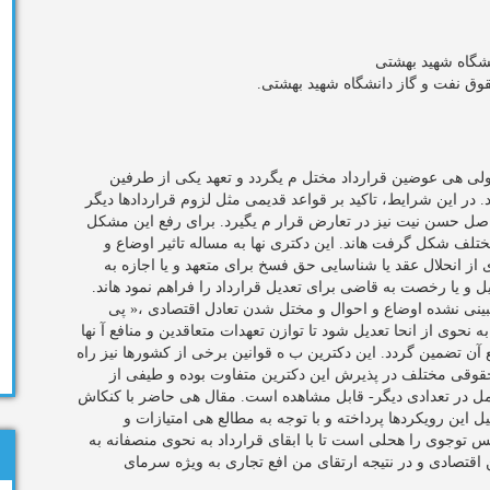
شگاه شهید بهشتی
وق نفت و گاز دانشگاه شهید بهشتی.
 اولی هی عوضین قرارداد مختل م یگردد و تعهد یکی از طرفین
در این شرایط، تاکید بر قواعد قدیمی مثل لزوم قراردادها دیگر
 اصل حسن نیت نیز در تعارض قرار م یگیرد. برای رفع این مشکل
تلف شکل گرفت هاند. این دکتری نها به مساله تاثیر اوضاع و
ی از انحلال عقد یا شناسایی حق فسخ برای متعهد و یا اجازه به
و یا رخصت به قاضی برای تعدیل قرارداد را فراهم نمود هاند.
نی نشده اوضاع و احوال و مختل شدن تعادل اقتصادی ،« پی
 نحوی از انحا تعدیل شود تا توازن تعهدات متعاقدین و منافع آ نها
آن تضمین گردد. این دکترین ب ه قوانین برخی از کشورها نیز راه
 حقوقی مختلف در پذیرش این دکترین متفاوت بوده و طیفی از
امل در تعدادی دیگر- قابل مشاهده است. مقال هی حاضر با کنکاش
این رویکردها پرداخته و با توجه به مطالع هی امتیازات و
جوی را هحلی است تا با ابقای قرارداد به نحوی منصفانه به
قتصادی و در نتیجه ارتقای من افع تجاری به ویژه سرمای