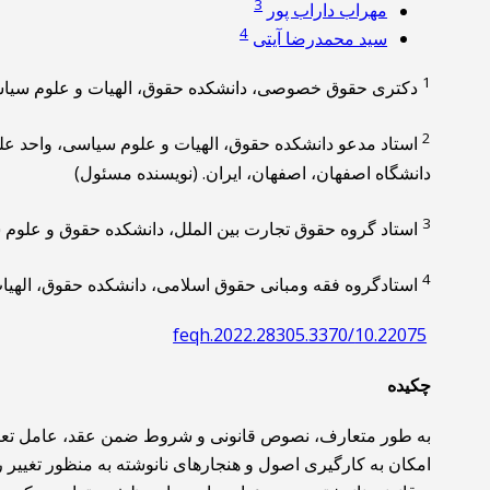
3
مهراب داراب پور
4
سید محمدرضا آیتی
1
دکتری حقوق خصوصی، دانشکده حقوق، الهیات و علوم سیاسی، 
2
استاد مدعو دانشکده حقوق، الهیات و علوم سیاسی، واحد علو
دانشگاه اصفهان، اصفهان، ایران. (نویسنده مسئول)
3
استاد گروه حقوق تجارت بین الملل، دانشکده حقوق و علوم سی
4
استادگروه فقه ومبانی حقوق اسلامی، دانشکده حقوق، الهیات 
10.22075/feqh.2022.28305.3370
چکیده
به طور متعارف، نصوص قانونی و شروط ضمن عقد، عامل تعیین 
امکان به کارگیری اصول و هنجارهای نانوشته به منظور تغییر ر