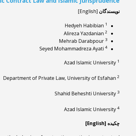
ic Contract Law and Islamic Jurisprudence
نویسندگان
[English]
1
Hedyeh Habibian
2
Alireza Yazdanian
3
Mehrab Darabpour
4
Seyed Mohammadreza Ayati
1
Azad Islamic University
2
Department of Private Law, University of Esfahan
3
Shahid Beheshti University
4
Azad Islamic University
چکیده [English]