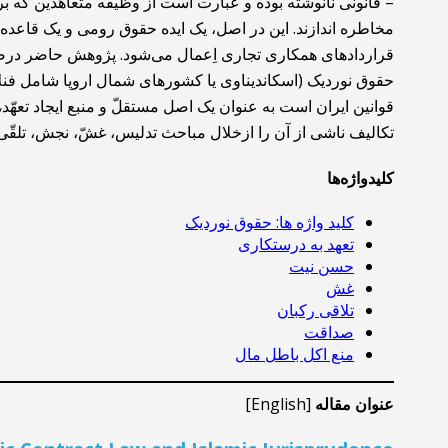
– قانونی نانوشته بوده و عبارت است از وظیفه متعاهدین که برم
مخاطره اندازند. این در اصل، یک ایده حقوق رومی و یک قاعده 
قراردادهای همکاری تجاری اِعمال می‌شود. پژوهش حاضر درصدد 
حقوق نوردیک (اسکاندیناوی یا کشورهای شمال اروپا شامل فنلان
قوانین ایران است به عنوان یک اصل مستقلّ و منبع ایجاد تعهّد
،
تکالیف ناشی از آن را ازخلال مباحث تدلیس، غشّ، نجش، تلقّی 
کلیدواژه‌ها
کلید واژه ها: حقوق نوردیک
تعهد به درستکاری
حسن نیت
غش
تلاقی رکبان
صداقت
منع اکل باطل مال
عنوان مقاله
[English]