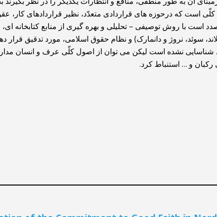
بنای آن به طور منطقی، منافع و انتظارات یکدیگر را در نظر بگیرند بد
کلّی است که درحوزه‌ های قراردادی متعدّد، نظیر قراردادهای کار، عقو
است با روش توصیفی – تحلیلی و بهره گیری از منابع کتابخانه ای، م
د، سوئد، نروژ و دانمارک) و نظام حقوق اسلامی، مورد تدقیق قرار دهد.
شناسایی نشده است لیکن می توان از اصول کلّی عرف و انسان مداری د
رکبان و … استنباط کرد.