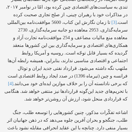
تندی به سیاست‌های اقتصادی چین کرده بود، امّا در نوامبر ۲۰۱۷،
در مذاکرات خود با رهبران چینی، از صلح تجاری صحبت کرده
است.
[3]
تا زمان نگارش این کتاب، 5600 موافقت‌نامه بین‌المللی
سرمایه‌گذاری، 2953 معاهده دو جانبه سرمایه‌گذاری، 2730
معاهده منع مالیات مضاعف و 254 موافقت‌نامه تجارت آزاد و
همکاری‌های اقتصادی و سرمایه‌گذاری بین این کشورها منعقد
گردیده که بسیار قابل توجّه است. روسیه و آمریکا روابط
اجتماعی و اقتصادی مناسبی ندارند، بنابراین، همیشه رابطه آن‌ها
ملتهب نگه داشته می‌شود. قرارداد نفتی جدید ایران و توتال
فرانسه و چین (تیرماه 1396) در صدد ایجاد روابط اقتصادی است
که برخی نادانسته آن را بر خلاف موازین ایده‌ای خود می‌دانند.
[4]
با تحریم‌های جدید این‌گونه قراردادها نیز منتفی خواهد شد. هنگامی
که قراردادی منحل شود، ارزش آن روشن‌تر خواهد شد.
اشاعه تفکّرات مذکور، چنین کشورهایی را توسعه طلب، جنگ
طلب، جنگجو و بحران آفرین جلوه می‌دهد که در ذهن جهانیان اثر
بسیار منفی دارد. چنانچه با این عقاید انحرافی مقابله نشود باعث