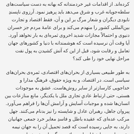
کرده‌اند. از اقدامات غیر خردمندانه که بهانه به دست سیاست‌های
سلطه‌جویانه غرب و شرق می‌دهد باید پرهیز نمود. آرزوی ناپسندِ
نابودی دیگران و شعار مرگ بر این و آن، فقط اقتصاد و تجارت
بین‌المللی کشور را منهدم می‌کند و برای عامۀ مردم جز خسران
دنیوی و احتمالاً مجازات شدید اخروی ثمره‌ای به بار نخواهد آورد.
آیا وقت آن نرسیده است که هوشمندانه با دنیا و کشورهای جهان
تعامل و رقابت شود، قبل از این که آتش کشیدن به پول نفت
مراحل نهایی خود را طی کند؟
به طور طبیعی بسیاری از بحران‌های اقتصادی، ثمره‌ی بحران‌های
سیاسی است. در اقتصاد، و به ویژه حقوق، فرهنگِ مدارا و
خداجویی کارسازتر از سایر روش‌هاست. عشق به موجودات
هستی، حتی ارتباط عادیِ تجاری ملل با یکدیگر، مانع منازعات بین
انسان‌ها شده و موجبات آسایش و آرامش آن‌ها را فراهم می‌آورد.
پیروان جاهل، رهبران عادل و شایسته را نیز بدنام می‌کنند. جهل
مرکب عده‌ای که عقیده باطل و فاسدِ مغایر خرد جمعی جهانیان
دارند، به جایی رسیده است که قصد تحمیل آن را به جهان نیمه