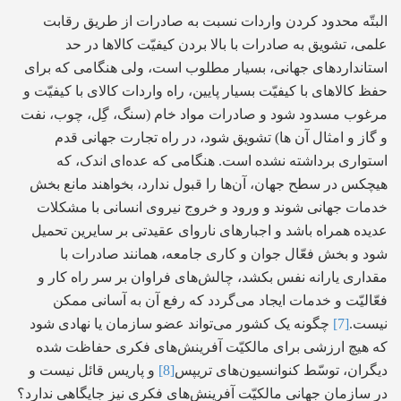
البتّه محدود کردن واردات نسبت به صادرات از طریق رقابت
علمی، تشویق به صادرات با بالا بردن کیفیّت کالاها در حد
استانداردهای جهانی، بسیار مطلوب است، ولی هنگامی که برای
حفظ کالاهای با کیفیّت بسیار پایین، راه واردات کالای با کیفیّت و
مرغوب مسدود شود و صادرات مواد خام (سنگ، گِل، چوب، نفت
و گاز و امثال آن ها) تشویق شود، در راه تجارت جهانی قدم
استواری برداشته نشده است. هنگامی که عده‌ای اندک، که
هیچکس در سطح جهان، آن‌ها را قبول ندارد، بخواهند مانع بخش
خدمات جهانی شوند و ورود و خروج نیروی انسانی با مشکلات
عدیده همراه باشد و اجبارهای ناروای عقیدتی بر سایرین تحمیل
شود و بخش فعّال جوان و کاری جامعه، همانند صادرات با
مقداری یارانه نفس بکشد، چالش‌های فراوان بر سر راه کار و
فعّالیّت و خدمات ایجاد می‌گردد که رفع آن به آسانی ممکن
نیست.
[7]
چگونه یک کشور می‌تواند عضو سازمان یا نهادی شود
که هیچ ارزشی برای مالکیّت آفرینش‌های فکری حفاظت شده
دیگران، توسّط کنوانسیون‌های تریپس
[8]
و پاریس قائل نیست و
در سازمان جهانی مالکیّت آفرینش‌های فکری نیز جایگاهی ندارد؟