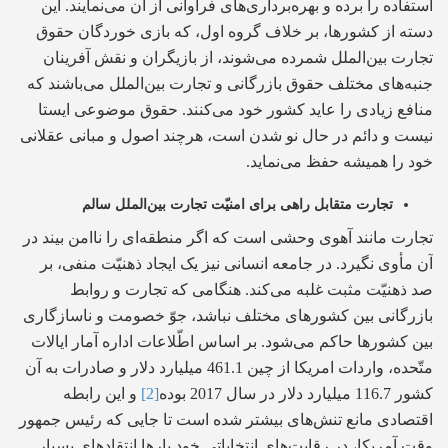
استفاده را برده و بهره‌برداری‌های فراوانی از آن می‌نمایند. این
دسته از کشورها، بر خلاف گروه اول، که بازی خوردگان حقوق
تجارت بین‌الملل شمرده می‌شوند، از بازیگران و نقش آفرینان
جنبه‌های مختلف حقوق بازرگانی و تجارت بین‌الملل می‌باشند که
منافع زیادی را عاید کشور خود می‌کنند. حقوق موضوعی ایستا
نیست و دائم در حال نو شدن است، هرچند اصول و مبانی عقلانی
خود را همیشه حفظ می‌نماید.
تجارت متقابل راهی برای امنیّت
تجارت بین‌الملل سالم
تجارت مانند آهوی وحشی است که اگر منطقه‌ای را ناامن بیند در
آن مأوی نگیرد. در جامعه انسانی نیز یک ایجاد ذهنیّت منفی، بر
صد ذهنیّت مثبت غلبه می‌کند. هنگامی که تجارت و روابط
بازرگانی بین کشورهای مختلف نباشد، جوّ خصومت و ناسازگاری
بین کشورها حاکم می‌شود. بر اساس اطّلاعات اداره آمار ایالات
متّحده، واردات امریکا از چین 461.1 میلیارد دلار و صادرات به آن
کشور 116.7 میلیارد دلار در سال 2017 بوده
[2]
و این رابطه
اقتصادی مانع تنش‌های بیشتر شده است تا جایی که رئیس جمهور
وقت آمریکا، در رقابت‌های انتخاباتی خود بارها انتقادهای بسیار