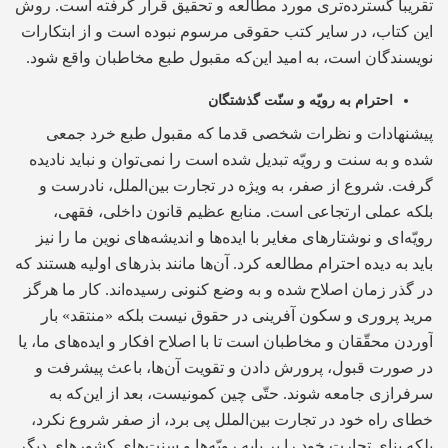
تقریباً گسترده‌تری مورد مطالعه و تحقیق قرار گرفته است. روش
این کتاب، در سایر کتب حقوقی مرسوم نبوده است و از ابتکارات
نویسندگان است، به امید این‌که مقبول طبع مخاطبان واقع شود.
احترام به رویّه و سنّت گذشتگان
پیشنهادات و نظرات شخصی قدما که مقبول طبع خرد جمعی
شده و به سنت و رویّه تبدیل شده است را نمی‌توان و نباید نادیده
گرفت. شروع از صفر، به ویژه در تجارت بین‌الملل، نادرست و
بلکه عملی ارتجاعی است. منابع عظیم قانون داخلی، فقهی،
رویّه‌ای و نوشتارهای مغایر با ایده‌ها و اندیشه‌های نوین ما را نیز
باید به دیده احترام مطالعه کرد. آن‌ها مانند بذر‌های اولیه هستند که
در گذر زمان اصلاح شده و به وضع کنونی رسیده‌اند. کار ما هرگز
مرید پروری و سکون آفرینی در حقوق نیست بلکه «منتقد» بار
آوردن محقّقان و مخاطبان است تا با اصلاح افکار و ایده‌های ما، یا
در صورت قبول، پرورش دادن و تقویت آن‌ها، باعث پیشرفت و
سرفرازی جامعه شوند. حتّی چین کمونیست، بعد از این‌که به
خطای راه خود در تجارت بین‌الملل پی برد، از صفر شروع نکرد،
بلکه بنای تجارت خود را بر پایه رویّه‌ها و سنت‌های کشورهای دیگر