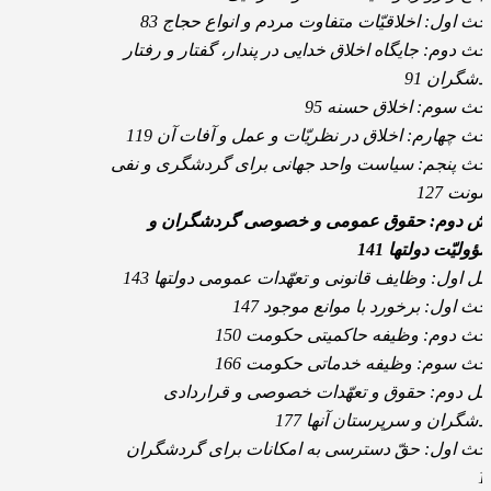
حث اول: اخلاقیّات متفاوت مردم و انواع حجاج 83
حث دوم: جایگاه اخلاق خدایی در پندار، گفتار و رفتار
دشگران 91
حث سوم: اخلاق حسنه 95
حث چهارم: اخلاق در نظریّات و عمل و آفات آن 119
حث پنجم: سیاست واحد جهانی برای گردشگری و نفی
ونت 127
ش دوم: حقوق عمومی و خصوصی گردشگران و
ولیّت دولتها 141
ل اول: وظایف قانونی و تعهّدات عمومی دولتها 143
حث اول: برخورد با موانع موجود 147
حث دوم: وظیفه حاکمیتی حکومت 150
حث سوم: وظیفه خدماتی حکومت 166
ل دوم: حقوق و تعهّدات خصوصی و قراردادی
دشگران و سرپرستان آنها 177
حث اول: حقّ دسترسی به امکانات برای گردشگران
1