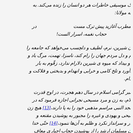
نگ موسیقی خاطرات هر دو انسان را زنده می‌کند. به
ته مولانا:
مطرب آغازید پیش ترک مست در
حجاب نغمه، اسرار الست!
ان شیرین، نرم، لطیف و دلچسب می‌خواهد که جامعه را
ام و دل مردم جهان را رام کند، ناسزا، تهمت، مرگ باد و
د و بیداد که میوه ی شیرین دلارام ندارد، زقّوم به بار
‌آورد و تلخ کامی و خرابی و انهدام و بدبختی و فلاکت و
عدام.
امبر گرامی اسلام در سال دهم هجرت، در اوج قدرت
لام، به زن و مرد مسیحی نجرانی اجازه فرمود که در
جد النبی مراسم مذهبی خود را به پا دارند،
[13]
هیچ زن
یحی و یهودی و غیره را مجبور به پوشیدن مقنعه و
در و سرانداز نکرد و ظلم به آن‌ها ننمود،
[14]
حتّی خدا
ان مسلمان ارشد را از پوشیدن حجاب اجباری معاف