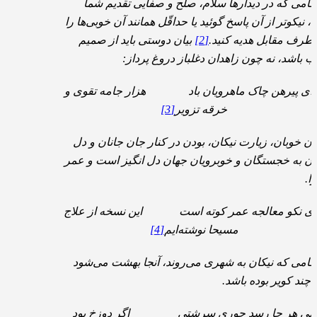
گامی که در دیدارها سلام، صلح و صفایی تقدیم شما
، نیکوتر از آن پاسخ گوئید یا حداقّل همانند آن خوبی‌ها را
 طرف مقابل هدیه کنید.
[2]
بیان دوستی باید از صمیم
ب باشد، نه چون زاهدان دغلباز دروغ پرداز:
ای پیرهن چاک ماهرویان باد هزار جامه تقوی و
خرقه تزویر
[3]
دن خوبان، زیارت نیکان، بودن در کنار جان جانان و دل
دن به خجستگان و خوبرویان جهان دل انگیز است و عمر
ا.
ی نکو معالجه عمر کوته است این نسخه از علاج
مسیحا نوشته‌ایم
[4]
گامی که نیکان به شهری می‌روند، آنجا بهشت می‌شود
 چند کویر بوده باشد.
بلی هر جا رسد حوری سرشتی اگر دوزخ بود