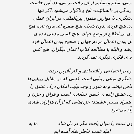
امتی، سلم و تسلیم از آن رخت بر می‌بندد، این جاست
 زندگی بر «انسانیّت» تلخ و ناگوار می‌شود. اگر تنها
دشگری، با موازین مقبول بین‌المللی، در ایران عملی
دد، هیچ فردی بدون شغل، هیچ سفره ای بدون نان، هیچ
دی بی اطلاع از وضع جهان، هیچ کسی مدعی ایده ی
طل بودن اعمال مردم جهان و صحیح بودن اعمال خود
ی‌شد و البتّه با مطالعه کتاب اعمال دیگران، هیچ کس
ده ی فکری دیگری نمی‌گردید.
اوه بر اجتماعی و اقتصادی و کار آفرین بودن،
دشگری نوعی زیبایی است. کسی که در مقابل زیبایی‌ها
ّاس نباشد و به شور و وجد نیاید، امکان درک عشق را
ارد. عشق زاده ی حُسن خدادادی است و فراق و حزن و
 همزاد مسیر عشقند؛ حزن‌هایی که از آن هزاران شادی
ولّد می‌شود.
ون غمت را نتوان یافت مگر در دل شاد ما به
امیّد غمت خاطر شاد آمده ایم