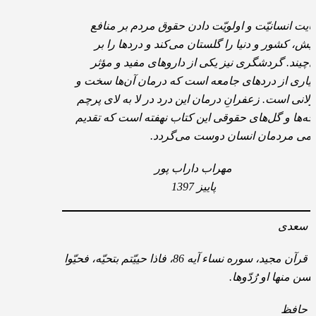
ایت انسانیّت و اولویّت دادن حقوق مردم بر منافع
یش، کشور و دنیا را گلستان می‌کند و دردها را بر
‌چیند. گردشگری نیز یکی از داروهای مفید و مؤثر
یاری از دردهای جامعه است که درمان آن‌ها سخت و
لانی است. زعفرانِ درمان این درد در لا به لای پرچم
چه‌ها و گل‌های حقوقی این کتاب نهفته است که تقدیم
امی مردمان انسان دوست می‌گردد.
مهراب داراب پور
پاییز 1397
سعدی
قرآن مجید، سوره نساء آیه 86، فاذا حییّتم بتحیّه، فحیّوا
حسن منها او رُدّوها.
حافظ