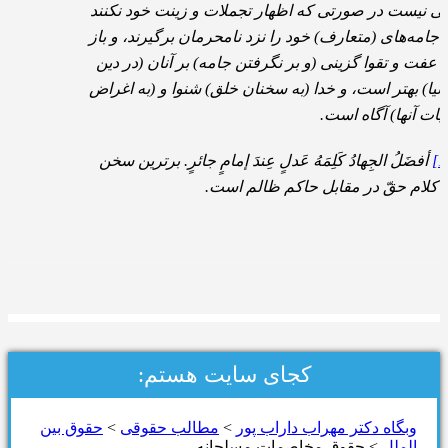
کی نیست در صورتی که اظهار تجملات و زینت خود نکنند
 جامه‌های (متعارف) خود را نزد نامحرمان برگیرند، و باز
 عفت و تقوا گزینی (و بر نگرفتن جامه) بر آنان (در دین
دنیا) بهتر است، و خدا (به سخنان خلق) شنوا و (به اغراض
نیّات آنها) آگاه است.
أفضَلُ الجِهادُ کَلِمَهُ عَدلٍ عِندَ إمامٍ جائرٍ. برترین سخن
، کلام حقّ در مقابل حاکم ظالم است.
کجای سایت هستم:
وبگاه دكتر مهراب داراب پور
>
مطالب حقوقی
>
حقوق بین
الملل
>
حقوق مخاصمات مسلحانه