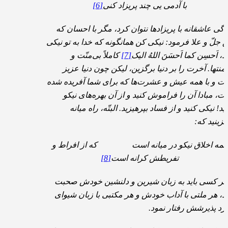
با آدمی یی چند پریزاد کنی
[6]
دگی عاشقانه با پریزادها نتوان کرد، مگر با احسان که
ّ جلّ و علا فرمود: نیکی کن همانگونه که خدا به تو نیکی
، اَحسِن کما اَحسَنَ اللهُ الیک
[7]
کاملاً بی‌منّت و
‌منتها. آخرت را بر دنیا برگزین، لیکن چون دنیا عزیز
ت و با همه عیش و عشرت‌ها که برای شما آفریده شده
ت، مبادا آن را فراموش کنید و از آن بهره‌های نیکو
ید! نیکی کنید و از فساد بپرهیزید. البتّه، راه میانه
گزینید که:
همه اخلاق نیکو در میانه است که از افراط و
تفریطش کرانه است
[8]
 هر کسی باید به زبان شیرین و دلنشین خودش صحبت
د، هر ملتی با آداب خودش و هر مکتبی با زبان شیوای
رد پذیرشش رفتار نمود.