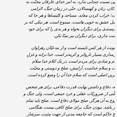
هی نسبت چندانی ندارد. به امر خدای عارفان محبّت به
دکان، زنان و کهنسالان، حتّی در زمان جنگ، الزامی
ت؛ خراب کردن معابد، مساجد و کلیساها و هر جا که
بل عشق به خوبی هاست، ممنوع است. هر نیکی که بر
دپسندی برای دیگران بخواه و هر بدی را که برای خود
ست نداری، برای دیگران نیز تمنّا نکن.
ونت از هر کس ناپسند است و از مدعیّان رهراوان
ورمداری بسیار نارواتر و کریه‌تر است. خدا ترانه و غزلِ
ام و شادی برای مردم است. در یک کلام خدا سلام
ت و سلام خداست. آرامش، صلح و دوستی و محبّت
لاترین اصلی است که سلام خدا آن را وضع کرده است.
بته، دفاع و داشتن نهایت قدرت دفاعی، برای هر شخص
ملّتی از ضروریّات عقلی و خرد جمعی است، ولی جنگ و
وع به آن هرگز. صلح مولای دفاع است. صلح باید تمام
ار باشد. نبودن جنگ، برای صلح کافی نیست. هنگامی
ح حاکم است که جامعه مدنی از جهت مثبت، سرشار