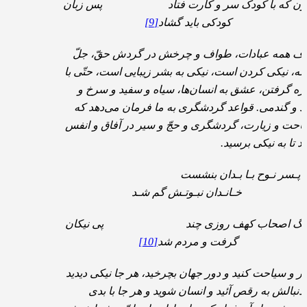
ون که با کودک سر و کارت فتاد پس زبان
کودکی باید گشاد
[9]
ف همه عبادات، طواف و چرخش در گردش حقّ، جلّ
نه، نیکی کردن است، نیکی به بشر زیبایی است، حتّی با
زه گرفتن، عشق به انسان‌ها، سیاه و سفید و سرخ و
د و گندمی. قواعد گردشگری به ما فرمان می‌دهد که
احت و زیارت، گردشگری و حجّ و سیر در آفاق و انفس
ید تا به نیکی برسید.
پـسر نـوح بـا بـدان بنشست
خـانـدان نبـوتـش گم شـد
گ اصحاب کهف روزی چند پی نیکان
گرفت و مردم شد
[10]
ر و سیاحت کنید و دور جهان بچرخید، هر جا نیکی دیدید
 دنبالش به رقص آئید و انسان شوید و هر جا با بدی