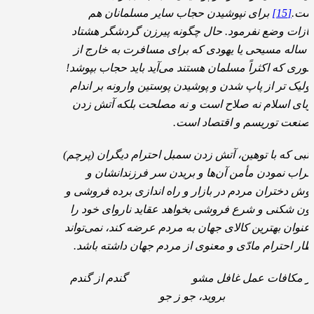
شت.
[15]
برای نپوشیدن حجاب سایر مسلمانان هم
ازات وضع نفرمود. حال چگونه پیرزن گردشگر هشتاد
د ساله مسیحی یا یهودی که برای مسافرت به خارج از
وری که اکثراً مسلمان هستند می‌آید باید حجاب بپوشد!
تولیک تر از پاپ شدن و پوشیدن پوستین وارونه بر اندام
ربای اسلام نه صلاح است و نه مصلحت بلکه آتش زدن
 صنعت توریسم و اقتصاد است.
تبی که با توهین، آتش زدن سمبل احترام دیگران (پرچم)
خراب نمودن مأمن آن‌ها و بریدن سر فرزندانشان و
وش دختران مردم در بازار و راه اندازی برده فروشی و
نون شکنی و شرع فروشی بخواهد عقاید ناروای خود را
 عنوان بهترین کالای جهان به مردم عرضه کند، نمی‌تواند
تظار احترام مادّی و معنوی از مردم جهان داشته باشد.
ز مکافات عمل غافل مشو گندم از گندم
بروید، جو ز جو