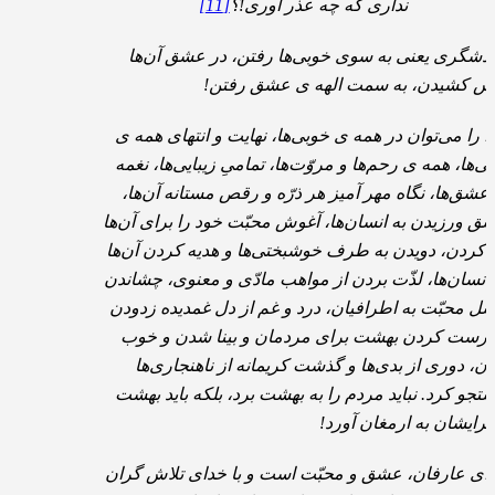
نداری که چه عذر آوری!؟
[11]
دشگری یعنی به سوی خوبی‌ها رفتن، در عشق آن‌ها
س کشیدن، به سمت الهه ی عشق رفتن!
ا را می‌توان در همه ی خوبی‌ها، نهایت و انتهای همه ی
کی‌ها، همه ی رحم‌ها و مروّت‌ها، تمامیِ زیبایی‌ها، نغمه
عشق‌ها، نگاه مهر آمیز هر ذرّه و رقص مستانه آن‌ها،
ق ورزیدن به انسان‌ها، آغوش محبّت خود را برای آن‌ها
ز کردن، دویدن به طرف خوشبختی‌ها و هدیه کردن آن‌ها
 انسان‌ها، لذّت بردن از مواهب مادّی و معنوی، چشاندن
ل محبّت به اطرافیان، درد و غم از دل غمدیده زدودن
درست کردن بهشت برای مردمان و بینا شدن و خوب
دن، دوری از بدی‌ها و گذشت کریمانه از ناهنجاری‌ها
تجو کرد. نباید مردم را به بهشت برد، بلکه باید بهشت
 برایشان به ارمغان آورد!
ای عارفان، عشق و محبّت است و با خدای تلاش گران