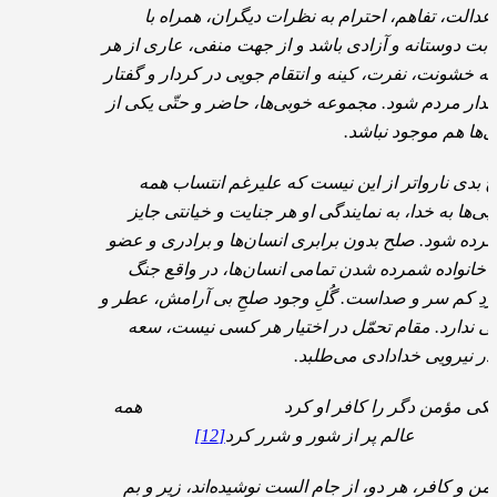
 عدالت، تفاهم، احترام به نظرات دیگران، همراه با
ابت دوستانه و آزادی باشد و از جهت منفی، عاری از هر
نه خشونت، نفرت، کینه و انتقام جویی در کردار و گفتار
پندار مردم شود. مجموعه خوبی‌ها، حاضر و حتّی یکی از
ی‌ها هم موجود نباشد.
چ بدی نارواتر از این نیست که علیرغم انتساب همه
بی‌ها به خدا، به نمایندگی او هر جنایت و خیانتی جایز
رده شود. صلح بدون برابری انسان‌ها و برادری و عضو
 خانواده شمرده شدن تمامی انسان‌ها، در واقع جنگ
دِ کم سر و صداست. گُلِ وجود صلحِ بی آرامش، عطر و
یی ندارد. مقام تحمّل در اختیار هر کسی نیست، سعه
ر نیرویی خدادادی می‌طلبد.
یکی مؤمن دگر را کافر او کرد همه
عالم پر از شور و شرر کرد
[12]
من و کافر، هر دو، از جام الست نوشیده‌اند، زیر و بم