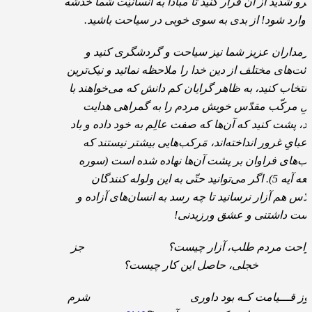
برو شدید از آن فرار کنید تا مبادا به انسانیّت شما خدشه
 وارد شود! از بدی به سوی خوبی در سیاحت باشید.
ورمداران عزیز شما نیز سیاحت و گردشگری کنید و
ائت‌های مختلف از دین خدا را ملاحظه نمائید و نیک‌ترین
 انتخاب کنید، به ظاهر گرایان کم دانش که می‌خواهند با
لِ مرکّب مقدّس خویش مردم را به گمراهی هدایت
ند، پشت کنید که آن‌ها که صفت عالِم به خود داده و باد
 عبایِ غرور انداخته‌اند، مَرکب‌هایی بیشتر نیستند که
اب‌های فراوان بر پشت آن‌ها نهاده شده است (سوره
جمعه آیه 5). اگر می‌توانید حتّی به این ولوله کنندگان
دّس هم آزار نرسانید تا چه رسد به انسان‌های آزاده و
ست داشتنی و عشق ورزیدنی!
راحت مردم طلب، آزار چیست؟ جز
خجلی، حاصل این کار چیست؟
وز قـــیامت کـه بود داوری شرم