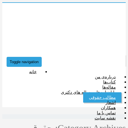
وبگاه دكتر مهراب
داراب پور
استاد تمام دانشکده حقوق دانشگاه شهید بهشتی
+98(21)22220230
Toggle navigation
خانه
درباره‌ی من
کتاب‌ها
مقاله‌ها
پایان‌نامه‌ها و رساله های دکتری
مطالب حقوقی
اشعار
همکاران
تماس با ما
نقشه سایت