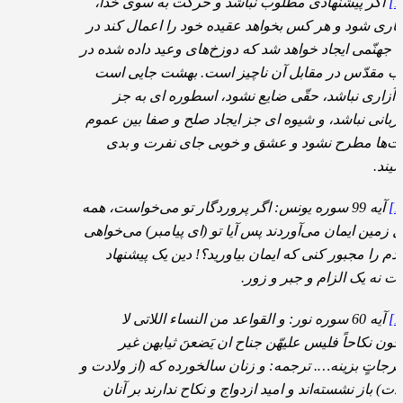
اگر پیشنهادی مطلوب نباشد و حرکت به سوی خدا،
باری شود و هر کس بخواهد عقیده خود را اعمال کند در
یا جهنّمی ایجاد خواهد شد که دوزخ‌های وعید داده شده در
ب مقدّس در مقابل آن ناچیز است. بهشت جایی است
 آزاری نباشد، حقّی ضایع نشود، اسطوره ای به جز
ربانی نباشد، و شیوه ای جز ایجاد صلح و صفا بین عموم
ّت‌ها مطرح نشود و عشق و خوبی جای نفرت و بدی
شیند.
آیه 99 سوره یونس: اگر پروردگار تو می‌خواست، همه
ل زمین ایمان می‌آوردند پس آیا تو (ای پیامبر) می‌خواهی
دم را مجبور کنی که ایمان بیاورید؟! دین یک پیشنهاد
ت نه یک الزام و جبر و زور.
آیه 60 سوره نور: و القواعد من النساء اللاتی لا
جون نکاحاً فلیس علیهّن جناح ان یَضعنَ ثیابهن غیر
برجاتٍ بزینه…. ترجمه: و زنان سالخورده که (از ولادت و
دت) باز نشسته‌اند و امید ازدواج و نکاح ندارند بر آنان