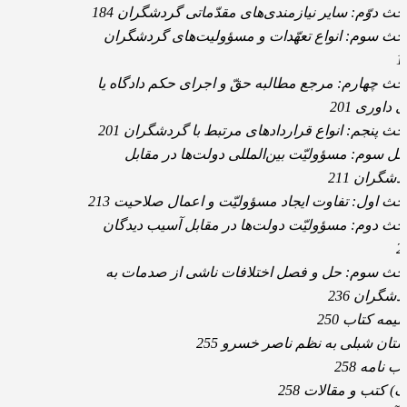
حث دوّم: سایر نیازمندی‌های مقدّماتی گردشگران 184
حث سوم: انواع تعهّدات و مسؤولیت‌های گردشگران
1
حث چهارم: مرجع مطالبه حقّ و اجرای حکم دادگاه یا
 داوری 201
حث پنجم: انواع قراردادهای مرتبط با گردشگران 201
ل سوم: مسؤولیّت بین‌المللی دولت‌ها در مقابل
دشگران 211
حث اول: تفاوت ایجاد مسؤولیّت و اعمال صلاحیت 213
حث دوم: مسؤولیّت دولت‌ها در مقابل آسیب دیدگان
2
حث سوم: حل و فصل اختلافات ناشی از صدمات به
دشگران 236
یمه کتاب 250
ستان شبلی به نظم ناصر خسرو 255
ب نامه 258
ف) کتب و مقالات 258