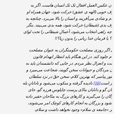
ان عکس العمل افعال تک تک انسان هاست، اگر به
ف خوبی (الهه ی عشق) حرکت شود، جهان همراه او
ام و شادی می‌آفریند و انسان را بالا می‌برد، چنانچه به
ف بدی (شیطان) حرکت شود، همه بدی می‌بیند. بنگر
 چه راهی انتخاب می‌شود، اَعمالِ شیطانی را تحت لوای
ا؟ یا فرمان خدا ربانی را بدون ریا؟!!
ی اگر روزی مصلحت حکومتگران به عنوان مصلحت
ام جلوه کند. در این هنگام باید انتظار انهدام قانون
شت و انعزال نظر مردم. در جایی که دانشمندان باید به
ان مردگان و حیوانات سخن گویند، شجاعت می‌میرد و
تور پیامبر که بهترین کلام، سخن حقّ در نزد سلطان
یر است
[16]
نادیده گرفته و منکوب می‌شود و نادانانِ بله
بان گو و دانایان مادّی پرست چاپلوسِ هرزه گو، جای
رگان را می‌گیرند و کارهای بزرگ به مدّاحان حقیر داده
‌شود و بزرگان به انجام کارهای کوچک امر می‌شوند،
گر «جامعه ی سلام» وجود نخواهد داشت و سلام،