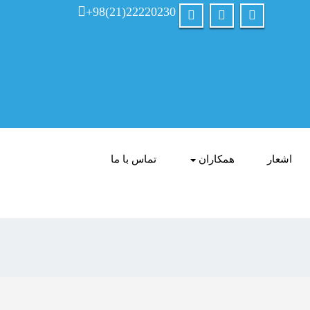
+98(21)22220230
اشعار
همکاران
تماس با ما