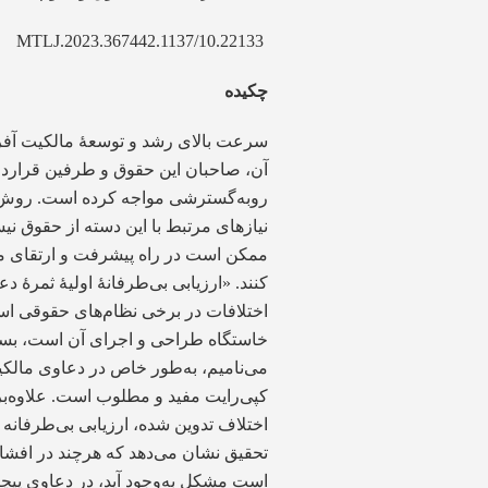
10.22133/MTLJ.2023.367442.1137
چکیده
سرعت بالای رشد و توسعۀ مالکیت آفر
آن، صاحبان این حقوق و طرفین قراردا
روبه‌گسترشی مواجه کرده است. روش‌ه
نیازهای مرتبط با این دسته از حقوق نی
ممکن است در راه پیشرفت و ارتقای ما
کنند. «ارزیابی بی‌طرفانۀ اولیۀ ثمرۀ
اختلافات در برخی نظام‌های حقوقی است 
خاستگاه طراحی و اجرای آن است، بسیار
می‌نامیم، به‌طور خاص در دعاوی مالک
کپی‌رایت مفید و مطلوب است. علاوه‌ب
اختلاف تدوین شده، ارزیابی بی‌طرفانه 
تحقیق نشان می‌دهد که هرچند در افش
است مشکل به‌وجود آید، در دعاوی پیچی