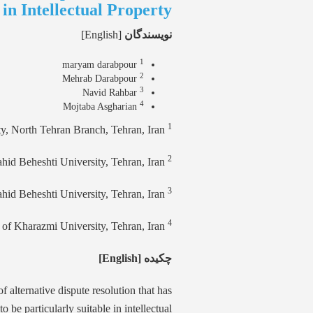
in Intellectual Property
نویسندگان
[English]
1
maryam darabpour
2
Mehrab Darabpour
3
Navid Rahbar
4
Mojtaba Asgharian
1
Ph.D. in Private law, Azad University, North Tehran Branch, Tehran, Iran.
2
Prof. Faculty of Law, Shahid Beheshti University, Tehran, Iran.
3
Assistant Prof. Faculty of Law, Shahid Beheshti University, Tehran, Iran.
4
Assistant Prof. Faculty of Law and Political Science of Kharazmi University, Tehran, Iran.
چکیده [English]
 alternative dispute resolution that has
 be particularly suitable in intellectual