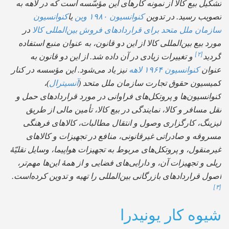
یل بیع کالا از نمونه کارهای این مؤسّسه است که در لاهه به
ویب رسید. در تدوین
کنوانسیون ۱۹۸۰ وین
یا
کنوانسیون
زمان ملل متحد برای قراردادهای فروش بین‌المللی کالا
در
د بیع بین‌المللی کالا از این دو قانون، به عنوان منبع استفاده
[۲]
دید
و تغییرات زیادی در آن داده شد. از این دو قانون به
وان
کنوانسیون ۱۹۶۴ لاهه
نیز یاد می‌شود. این مؤسسه در کنار
یسیون حقوق تجارت سازمان ملل متحد (
آنسیترال
)،
انسیون‌ها و پروتکل‌های فراوانی در مورد قراردادهای حمل و
 مسافر و کالا، نمایندگی در بیع کالا، تأمین مالی از طریق
زینگ، کارگزاری وصول و انتقال مطالبات، کالاهای فرهنگی
روقه و صادراتی غیرقانونی، منافع در تجهیزات و کالاهای
منقول، و پروتکل‌های مربوط به تجهیزات هواپیما، وسایل نقلیّهٔ
ی و تجهیزات آن، و دارایی‌های فضایی و از همهٔ این‌ها مهم‌تر،
ل قراردادهای بازرگانی بین‌المللی را تهیه و تدوین کرده‌است.
وه کار یونیدرا