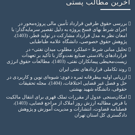
رین مطالب پستی
ررسی حقوق طرفین قرارداد تأمین مالی پروژه‌محور در
جرای شرط بهای فسخ پروژه به دلیل تقصیر سرمایه‌گذار: با
امعان نظر به مدل قرارداد مشارکت در تولید قطر، (1403)،
ژوهش حقوق خصوصی، دانشگاه علامه طباطبایی
حلیل مبانی شرط «عملکرد مطلوب میدان نفتی» در
راردادهای بالادستی صنایع نفت‌وگاز با تأکید بر تعهدات
یست‌محیطی پیمانکاران نفتی، (1403)، مطالعات حقوق انرژی
وند تکاملی قراردادهای نفتی ایران
رزیابی اولیه بیطرفانه ثمره دعوی: شیوه‌ای نوین و کاربردی در
حل و فصل غیر قضایی اختلافات، (1404)، مجله تحقیقات
قوقی، دانشگاه شهید بهشتی
مکان‌سنجی عدول از مقررات تملک قهری برای انتقال مالکیت
با فرض مطالبه ارزش روز املاک از مراجع قضایی، (1403)،
صلنامه قضاوت، انتشارات و مدیریت آموزش و پژوهش
ادگستری کل استان تهران