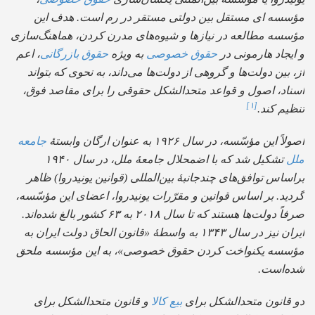
سسه ای مستقل بین دولتی مستقر در رم است. هدف این
سسه مطالعه در نیازها و شیوه‌های مدرن کردن، هماهنگ‌سازی
یجاد هارمونی در
حقوق خصوصی
به ویژه
حقوق بازرگانی
، اعم
 بین دولت‌ها و گروهی از دولت‌ها می‌داند، به نحوی که بتواند
ناد، اصول و قواعد متحدالشکل حقوقی را برای مقاصد فوق،
[۱]
یم کند.
ً این مؤسّسه، در سال ۱۹۲۶ به عنوان ارگان وابستهٔ
جامعه
ل
تشکیل شد که با اضمحلال جامعهٔ ملل، در سال ۱۹۴۰
ساس توافق‌های چندجانبهٔ بین‌المللی (قوانین یونیدروا) ظاهر
ید. بر اساس قوانین و مقرّرات یونیدروا، اعضای این مؤسّسه،
صرفاً دولت‌ها هستند که تا سال ۲۰۱۸ به ۶۳ کشور بالغ شده‌اند.
ایران نیز در سال ۱۳۴۳ به واسطهٔ «قانون الحاق دولت ایران به
سسه یکنواخت کردن حقوق خصوصی»، به این مؤسسه ملحق
ه‌است.
 قانون متحدالشکل برای
بیع کالا
و قانون متحدالشکل برای