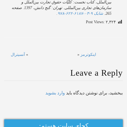
بین‌الملل، کتاب نخست: کلّیّات حقوق تجارت بین‌الملل و
سازمان‌های تجاری بین‌المللی. تهران: گنج دانش، 1397. صفحه
265.
شابک
‎
۹۷۸-۶۲۲-۶۱۸۷-۰۳-۹
.
Post Views:
۲,۳۲۴
اینکوترمز
«
»
آنسیترال
Leave a Repl
شید، برای نوشتن دیدگاه باید
وارد بشوید
کجای سایت هستم: