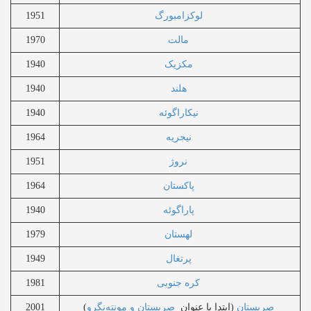
لوکزامبورگ
1951
مالت
1970
مکزیک
1940
هلند
1940
نیکاراگوئه
1940
نیجریه
1964
نروژ
1951
پاکستان
1964
پاراگوئه
1940
لهستان
1979
پرتغال
1949
کره جنوبی
1981
صربستان
(ابتدا با عنوان
صربستان و مونته‌نگرو
)
2001