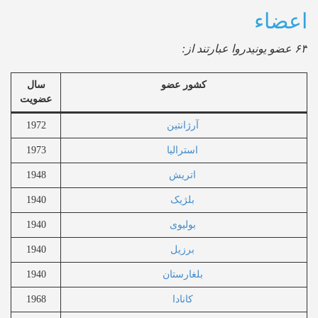
عضاء
ند از:
کشور عضو
سال
عضویت
آرژانتین
1972
استرالیا
1973
اتریش
1948
بلژیک
1940
بولیوی
1940
برزیل
1940
بلغارستان
1940
کانادا
1968