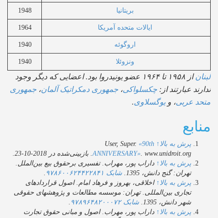
بریتانیا
1948
ایالات متحده آمریکا
1964
اروگوئه
1940
ونزوئلا
1940
ان
از ۱۹۵۸ تا ۱۹۶۴ عضو یونیدروا بود. اعضایی که دیگر وجود
رند عبارتند از:
چکسلواکی
،
جمهوری دمکراتیک آلمان
،
جمهوری
حد عربی
، و
یوگسلاوی
.
ابع
پرش به بالا↑
User, Super.
«90th
. www.unidroit.org. بازبینی‌شده در 2018-10-23.
ANNIVERSARY»
پرش به بالا↑
داراب پور، مهراب. تفسیری برحقوق بیع بین‌الملل.
تهران: گنج دانش، 1395.
شابک
‎
۹۷۸۶۰۰۶۲۴۴۲۲۸۴۱
.
پرش به بالا↑
اخلاقی، بهروز و فرهاد امام. اصول قراردادهای
تجاری بین‌المللی. تهران: موسسه مطالعات و پژوهشهای حقوقی
شهر دانش، 1395.
شابک
‎
۹۷۸۹۶۴۸۲۰۰۰۷۲
.
پرش به بالا↑
داراب پور، مهراب. اصول و مبانی حقوق تجارت