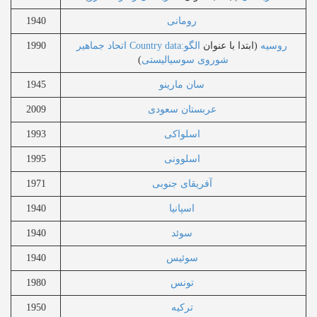
رومانی
1940
روسیه
(ابتدا با عنوان
الگو:Country data اتحاد جماهیر
1990
شوروی سوسیالیستی
)
سان مارینو
1945
عربستان سعودی
2009
اسلواکی
1993
اسلوونی
1995
آفریقای جنوبی
1971
اسپانیا
1940
سوئد
1940
سوئیس
1940
تونس
1980
ترکیه
1950