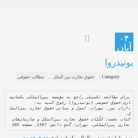
۰۴
بان
۰
۱۳۹
نیدروا
,
Category :
حقوق تجارت بین الملل
مطالب حقوقی
برای مطالعه تکمیلی راجع به مؤسسه بین‌المللی یکسان‌س
زی حقوق خصوصی (یونیدروا) رجوع کنید به:
داراب پور، مهراب. اصول و مبانی حقوق تجارت بین‌المل
، 
کتاب نخست: کلّیّات حقوق تجارت بین‌الملل و سازمان‌های 
ری بین‌المللی. تهران: گنج دانش، 1397. صفحه 265
نیدروا یا مؤسسه بین‌المللی یکسان‌سازی
حقوق خصوصی
،