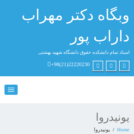
بگاه دكتر مهراب
اراب پور
تاد تمام دانشکده حقوق دانشگاه شهید بهشتی
+98(21)22220230
Toggle
navigation
ونیدروا
Ho
یونیدروا