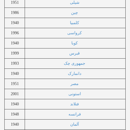
شیلی
1951
چین
1986
کلمبیا
1940
کرواسی
1996
کوبا
1940
قبرس
1999
جمهوری چک
1993
دانمارک
1940
مصر
1951
استونی
2001
فنلاند
1940
فرانسه
1948
آلمان
1940